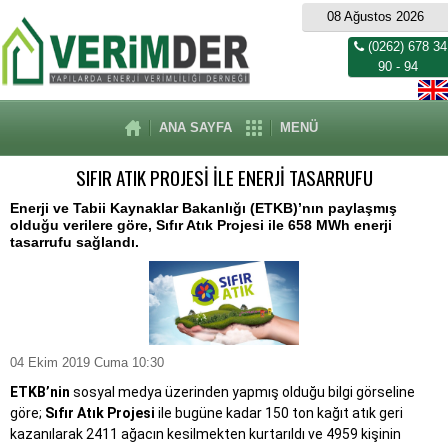
08 Ağustos 2026
(0262) 678 34
90 - 94
ANA SAYFA
MENÜ
SIFIR ATIK PROJESİ İLE ENERJİ TASARRUFU
Enerji ve Tabii Kaynaklar Bakanlığı (ETKB)’nın paylaşmış
olduğu verilere göre, Sıfır Atık Projesi ile 658 MWh enerji
tasarrufu sağlandı.
04 Ekim 2019 Cuma 10:30
ETKB’nin
sosyal medya üzerinden yapmış olduğu bilgi görseline
göre;
Sıfır Atık Projesi
ile bugüne kadar 150 ton kağıt atık geri
kazanılarak 2411 ağacın kesilmekten kurtarıldı ve 4959 kişinin