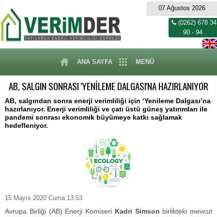
07 Ağustos 2026
(0262) 678 34
90 - 94
ANA SAYFA
MENÜ
AB, SALGIN SONRASI 'YENİLEME DALGASI'NA HAZIRLANIYOR
AB, salgından sonra enerji verimliliği için ‘Yenileme Dalgası’na
hazırlanıyor. Enerji verimliliği ve çatı üstü güneş yatırımları ile
pandemi sonrası ekonomik büyümeye katkı sağlamak
hedefleniyor.
15 Mayıs 2020 Cuma 13:53
Avrupa Birliği (AB) Enerji Komiseri
Kadri Simson
birlikteki mevcut