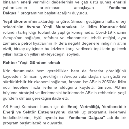
binaların enerji verimliliği değerlerinin ve çatı üstü güneş enerjisi
yatırımlarının artırılmasını amaçlayan
“Yenileme
Dalgası”
programının başlatılacağını duyurdu.
Yeşil Ekonomi
‘nin aktardığına göre, Simson geçtiğimiz hafta enerji
sektörünün
Avrupa Yeşil Mutabakatı
ile
İklim Kanunu
’ndaki
rolünün tartışıldığı toplantıda yaptığı konuşmada, Covid-19 krizinin
Avrupa’nın sağlığını, refahını ve ekonomisini tehdit ettiğini, aynı
zamanda petrol fiyatlarının ilk defa negatif değerlere indiğinin altını
çizdi; birkaç ay içinde bu krizlere karşı verilecek tepkilerin gelecek
yılları hatta on yılları etkileyeceğini söyledi.
Rehber ‘Yeşil Gündem’ olmalı
Kriz durumunda hem gereklilikler hem de fırsatlar gördüğünü
kaydeden Simson, gerekliliğinin Avrupa vatandaşları için güçlü ve
sürdürülebilir bir ekonomi sağlama, fırsatın ise AB’nin 2050’de iklim
nötr hedefine hızla ilerleme olduğunu kaydetti. Simson, AB’nin
büyüme stratejisi ve ilerlemesini belirlemede AB’nin rehberinin yeşil
gündem olması gerektiğini ifade etti.
AB Enerji Komiseri, bunun için de
Enerji Verimliliği, Yenilenebilir
Enerji ve Sektör Entegrasyonu
olarak üç programla ilerlemeyi
hedeflediklerini, Eylül ayında ise
“Yenileme Dalgası”
adı ile bir
program başlatılacağını duyurdu.