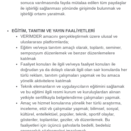
sonuca varılmasında fayda mütalaa edilen tüm paydaşlar
ile işbirliği sağlanması yönünde girişimde bulunmak ve
işbirliği ortamı yaratmak.
EĞİTİM, TANITIM VE YAYIN FAALİYETLERİ
VERİMDER amacını gerçekleştirmek üzere ulusal ve
uluslararası platformlarda;
Eğitim ve/veya tanıtım amaçlı olarak, toplantı, seminer,
sempozyum düzenlemek ve benzer düzenlemelere
katılmak
Faaliyet konuları ile ilgili ve/veya faaliyet konuları ile
doğrudan ya da dolaylı olarak ilgili olan sair konularda her
türlü reklam, tanıtım çalışmaları yapmak ve bu amaca
yönelik aktivitelere katılmak
Teknik elemanların ve uygulayıcıların eğitimini sağlamak
ve bu eğitimi ilgili resmi kurum ve kuruluşlardan alınan
yetkiyle sertifikayla belgelendirme çalışmaları yapmak.
Amaç ve hizmet konularına yönelik her türlü araştırma,
inceleme, etüt vb çalışmalar yapmak; bilimsel, sosyal,
kültürel, entellektüel, popüler, teknik, sportif olaylar,
gösteriler, toplantılar, geziler, vb düzenlemek. Bu
faaliyetleri için üçüncü şahıslarla bedelli, bedelsiz
sponsorluk sözleşmeleri imzalamak