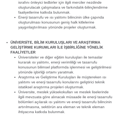
israfını önleyici tedbirler için ilgili merciler nezdinde
oluşturulacak çalışmalara ve farkındalık-bilinçlendirme
faaliyetlerine katkıda bulunmak.
Enerji tasarrufu ve ısı yalıtımı bilincinin ülke çapında
oluşturulması konusunun geniş halk kitlelerine
yaygınlaştırılması yönünde projeler oluşturmak.
ÜNİVERSİTE, BİLİM KURULUŞLARI VE ARAŞTIRMA
GELİŞTİRME KURUMLARI İLE İŞBİRLİĞİNE YÖNELİK
FAALİYETLER
Üniversiteler ve diğer eğitim kuruluşları ile temaslar
kurarak ısı yalıtımı, enerji verimliliği ve tasarrufu
konusunun bilimsel platformda işlenmesi ve geliştirilmesi
yönünde işbirliği ortamı yaratmak.
Araştırma ve Geliştirme Kuruluşları ile müştereken ısı
yalıtımı ve enerji tasarrufu konularını geliştirici teknik
istatiksel araştırma projeleri oluşturmak.
Üniversite, meslek yüksekokulları ve meslek liselerinde
ilgili mevzuata göre alınacak müsaade ile enerji tasarrufu
bölümleri açılarak ısı yalıtımı ve enerji tasarrufu bilincinin
artırılmasına, sektörün ara eleman ve teknik eleman
ihtiyacına katkıda bulunmak.