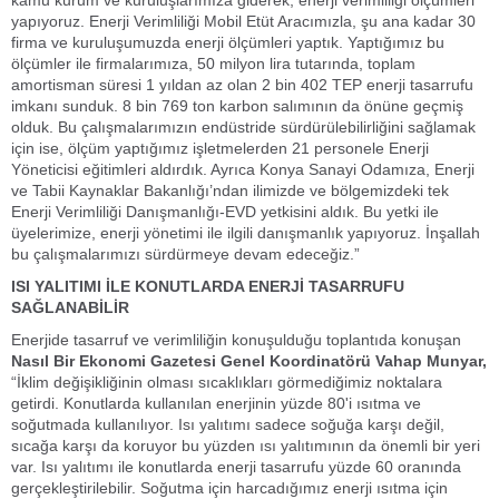
yapıyoruz. Enerji Verimliliği Mobil Etüt Aracımızla, şu ana kadar 30
firma ve kuruluşumuzda enerji ölçümleri yaptık. Yaptığımız bu
ölçümler ile firmalarımıza, 50 milyon lira tutarında, toplam
amortisman süresi 1 yıldan az olan 2 bin 402 TEP enerji tasarrufu
imkanı sunduk. 8 bin 769 ton karbon salımının da önüne geçmiş
olduk. Bu çalışmalarımızın endüstride sürdürülebilirliğini sağlamak
için ise, ölçüm yaptığımız işletmelerden 21 personele Enerji
Yöneticisi eğitimleri aldırdık. Ayrıca Konya Sanayi Odamıza, Enerji
ve Tabii Kaynaklar Bakanlığı’ndan ilimizde ve bölgemizdeki tek
Enerji Verimliliği Danışmanlığı-EVD yetkisini aldık. Bu yetki ile
üyelerimize, enerji yönetimi ile ilgili danışmanlık yapıyoruz. İnşallah
bu çalışmalarımızı sürdürmeye devam edeceğiz.”
ISI YALITIMI İLE KONUTLARDA ENERJİ TASARRUFU
SAĞLANABİLİR
Enerjide tasarruf ve verimliliğin konuşulduğu toplantıda konuşan
Nasıl Bir Ekonomi Gazetesi Genel Koordinatörü Vahap Munyar,
“İklim değişikliğinin olması sıcaklıkları görmediğimiz noktalara
getirdi. Konutlarda kullanılan enerjinin yüzde 80'i ısıtma ve
soğutmada kullanılıyor. Isı yalıtımı sadece soğuğa karşı değil,
sıcağa karşı da koruyor bu yüzden ısı yalıtımının da önemli bir yeri
var. Isı yalıtımı ile konutlarda enerji tasarrufu yüzde 60 oranında
gerçekleştirilebilir. Soğutma için harcadığımız enerji ısıtma için