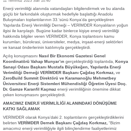
11 Temmuz 2023 Salı 10:40
Enerji verimliliği alanında vatandaşları bilgilendirmek ve bu alanda
güçlü bir farkındalık oluşturmak hedefiyle başlattığı Anadolu
Buluşmaları toplantılarının 33.’sünü Konya’da gerçekleştiren
Yapılarda Enerji Verimliliği Derneği – VERİMDER Konyalıların yoğun
ilgisi ile karşılaştı. Bugüne kadar binlerce kişiye enerji verimliliği
hakkında bilgiler veren VERİMDER, Konya toplantısını kamu
kurumları, bürokrasi, üniversiteler, medya, inşaat-enerji sektörleri
ve kanaat önderlerinin katılımıyla gerçekleştirdi.
Açılış konuşmasını
Nasıl Bir Ekonomi Gazetesi Genel
Koordinatörü Vahap Munyar’ın
gerçekleştirdiği toplantıda,
Konya
Sanayi Odası Başkanı Mustafa Büyükeğen, Yapılarda Enerji
Verimliliği Derneği VERİMDER Başkanı Çağdaş Korkmaz,
ve
ZeroBuild Summit Direktörü ve Karamanoğlu Mehmetbey
Üniversitesi Enerji Sistemleri Mühendisliği Öğretim Üyesi Doç.
Dr. Gamze Karanfil Kaçmaz
enerji verimliliğinin önemine dikkat
çeken konuşmasını gerçekleştirdi.
AMACIMIZ ENERJİ VERİMLİLİĞİ ALANINDAKİ DÖNÜŞÜME
KATKI SAĞLAMAK
VERİMDER olarak Konya’daki 2. toplantılarını gerçekleştirdiklerini
belirten
VERİMDER Dernek Başkanı Çağdaş Korkmaz,
“Bizim
amacımız enerji verimliliğiyle ilgili bilinçlendirme faaliyetlerimiz