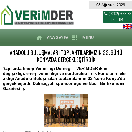
08 Ağustos 2026
(0262) 678 34
90 - 94
ANA SAYFA
MENÜ
ANADOLU BULUŞMALARI TOPLANTILARIMIZIN 33.'SÜNÜ
KONYA'DA GERÇEKLEŞTİRDİK
Yapılarda Enerji Verimliliği Derneği – VERİMDER iklim
değişikliği, enerji verimliliği ve sürdürülebilirlik konularını ele
aldığı Anadolu Buluşmaları toplantılarının 33.’sünü Konya'da
gerçekleştirdi. Dalmaçyalı sponsorluğu ve Nasıl Bir Ekonomi
Gazetesi iş