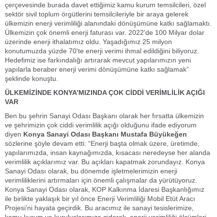
çerçevesinde burada davet ettiğimiz kamu kurum temsilcileri, özel
sektör sivil toplum örgütlerini temsilcileriyle bir araya gelerek
ülkemizin enerji verimliliği alanındaki dönüşümüne katkı sağlamaktı.
Ülkemizin çok önemli enerji faturası var. 2022'de 100 Milyar dolar
üzerinde enerji ithalatımız oldu. Yaşadığımız 25 milyon
konutumuzda yüzde 70'te enerji verimi ihmal edildiğini biliyoruz.
Hedefimiz ise farkındalığı artırarak mevcut yapılarımızın yeni
yapılarla beraber enerji verimi dönüşümüne katkı sağlamak”
şeklinde konuştu.
ÜLKEMİZİNDE KONYA’MIZINDA ÇOK CİDDİ VERİMLİLİK AÇIĞI
VAR
Ben bu şehrin Sanayi Odası Başkanı olarak her fırsatta ülkemizin
ve şehrimizin çok ciddi verimlilik açığı olduğunu ifade ediyorum
diyen
Konya Sanayi Odası Başkanı Mustafa Büyükeğen
sözlerine şöyle devam etti
: “Enerji başta olmak üzere, üretimde,
yapılarımızda, insan kaynağımızda, kısacası neredeyse her alanda
verimlilik açıklarımız var. Bu açıkları kapatmak zorundayız. Konya
Sanayi Odası olarak, bu dönemde işletmelerimizin enerji
verimliliklerini artırmaları için önemli çalışmalar da yürütüyoruz.
Konya Sanayi Odası olarak, KOP Kalkınma İdaresi Başkanlığımız
ile birlikte yaklaşık bir yıl önce Enerji Verimliliği Mobil Etüt Aracı
Projesi’ni hayata geçirdik. Bu aracımız ile sanayi tesislerimize,
kamu kurum ve kuruluşlarımıza giderek, enerji verimliliği ölçümleri