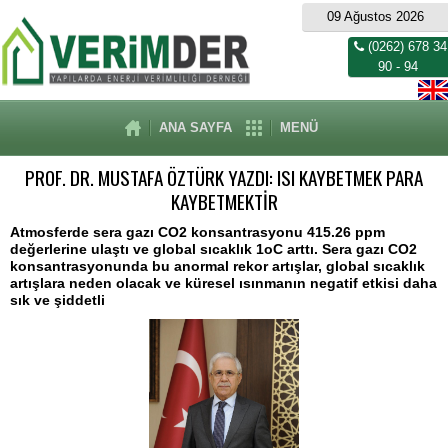
09 Ağustos 2026
(0262) 678 34
90 - 94
ANA SAYFA
MENÜ
PROF. DR. MUSTAFA ÖZTÜRK YAZDI: ISI KAYBETMEK PARA
KAYBETMEKTİR
Atmosferde sera gazı CO2 konsantrasyonu 415.26 ppm
değerlerine ulaştı ve global sıcaklık 1oC arttı. Sera gazı CO2
konsantrasyonunda bu anormal rekor artışlar, global sıcaklık
artışlara neden olacak ve küresel ısınmanın negatif etkisi daha
sık ve şiddetli