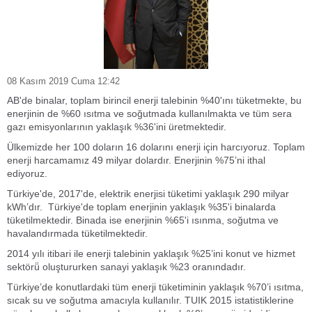
08 Kasım 2019 Cuma 12:42
AB'de binalar, toplam birincil enerji talebinin %40'ını tüketmekte, bu
enerjinin de %60 ısıtma ve soğutmada kullanılmakta ve tüm sera
gazı emisyonlarının yaklaşık %36'ini üretmektedir.
Ülkemizde her 100 doların 16 dolarını enerji için harcıyoruz. Toplam
enerji harcamamız 49 milyar dolardır. Enerjinin %75’ni ithal
ediyoruz.
Türkiye'de, 2017'de, elektrik enerjisi tüketimi yaklaşık 290 milyar
kWh’dır. Türkiye'de toplam enerjinin yaklaşık %35'i binalarda
tüketilmektedir. Binada ise enerjinin %65'i ısınma, soğutma ve
havalandırmada tüketilmektedir.
2014 yılı itibari ile enerji talebinin yaklaşık %25’ini konut ve hizmet
sektörü̈ oluştururken sanayi yaklaşık %23 oranındadır.
Türkiye’de konutlardaki tüm enerji tüketiminin yaklaşık %70’i ısıtma,
sıcak su ve soğutma amacıyla kullanılır. TUIK 2015 istatistiklerine