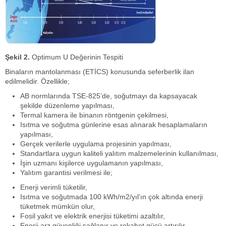
Şekil 2.
Optimum U Değerinin Tespiti
Binaların mantolanması (ETİCS) konusunda seferberlik ilan
edilmelidir. Özellikle;
AB normlarında TSE-825’de, soğutmayı da kapsayacak
şekilde düzenleme yapılması,
Termal kamera ile binanın röntgenin çekilmesi,
Isıtma ve soğutma günlerine esas alınarak hesaplamaların
yapılması,
Gerçek verilerle uygulama projesinin yapılması,
Standartlara uygun kaliteli yalıtım malzemelerinin kullanılması,
İşin uzmanı kişilerce uygulamanın yapılması,
Yalıtım garantisi verilmesi ile;
Enerji verimli tüketilir,
Isıtma ve soğutmada 100 kWh/m
2
/yıl’ın çok altında enerji
tüketmek mümkün olur,
Fosil yakıt ve elektrik enerjisi tüketimi azaltılır,
Enerji arz güvenliği sağlanır ve rekabet gücü artırılır,