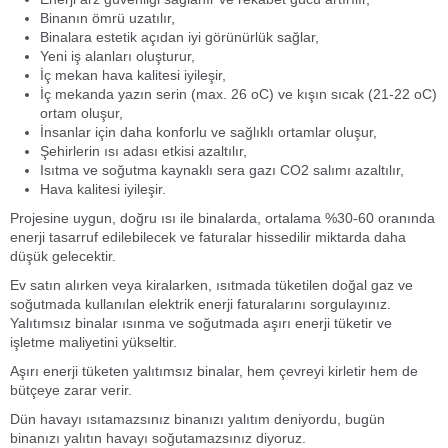
Binanın ömrü uzatılır,
Binalara estetik açıdan iyi görünürlük sağlar,
Yeni iş alanları oluşturur,
İç mekan hava kalitesi iyileşir,
İç mekanda yazın serin (max. 26
o
C) ve kışın sıcak (21-22
o
C)
ortam oluşur,
İnsanlar için daha konforlu ve sağlıklı ortamlar oluşur,
Şehirlerin ısı adası etkisi azaltılır,
Isıtma ve soğutma kaynaklı sera gazı CO2 salımı azaltılır,
Hava kalitesi iyileşir.
Projesine uygun, doğru ısı ile binalarda, ortalama %30-60 oranında
enerji tasarruf edilebilecek ve faturalar hissedilir miktarda daha
düşük gelecektir.
Ev satın alırken veya kiralarken, ısıtmada tüketilen doğal gaz ve
soğutmada kullanılan elektrik enerji faturalarını sorgulayınız.
Yalıtımsız binalar ısınma ve soğutmada aşırı enerji tüketir ve
işletme maliyetini yükseltir.
Aşırı enerji tüketen yalıtımsız binalar, hem çevreyi kirletir hem de
bütçeye zarar verir.
Dün havayı ısıtamazsınız binanızı yalıtım deniyordu, bugün
binanızı yalıtın havayı soğutamazsınız diyoruz.