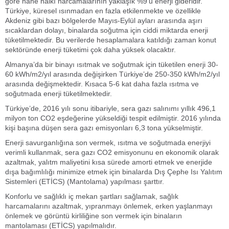
göre hane halkı harcamalarının yaklaşık %9’u enerji gideridir.
Türkiye, küresel ısınmadan en fazla etkilenmekte ve özellikle
Akdeniz gibi bazı bölgelerde Mayıs-Eylül ayları arasında aşırı
sıcaklardan dolayı, binalarda soğutma için ciddi miktarda enerji
tüketilmektedir. Bu verilerde hesaplamalara katıldığı zaman konut
sektöründe enerji tüketimi çok daha yüksek olacaktır.
Almanya’da bir binayı ısıtmak ve soğutmak için tüketilen enerji 30-
60 kWh/m
2
/yıl arasında değişirken Türkiye’de 250-350 kWh/m
2
/yıl
arasında değişmektedir. Kısaca 5-6 kat daha fazla ısıtma ve
soğutmada enerji tüketilmektedir.
Türkiye’de, 2016 yılı sonu itibariyle, sera gazı salınımı yıllık 496,1
milyon ton CO
2
eşdeğerine yükseldiği tespit edilmiştir. 2016 yılında
kişi başına düşen sera gazı emisyonları 6,3 tona yükselmiştir.
Enerji savurganlığına son vermek, ısıtma ve soğutmada enerjiyi
verimli kullanmak, sera gazı CO
2
emisyonunu en ekonomik olarak
azaltmak, yalıtm maliyetini kısa sürede amorti etmek ve enerjide
dışa bağımlılığı minimize etmek için binalarda Dış Çephe Isı Yalıtım
Sistemleri (ETİCS) (Mantolama) yapılması şarttır.
Konforlu ve sağlıklı iç mekan şartları sağlamak, sağlık
harcamalarını azaltmak, yıpranmayı önlemek, erken yaşlanmayı
önlemek ve görüntü kirliliğine son vermek için binaların
mantolaması (ETİCS) yapılmalıdır.