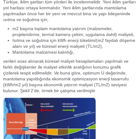
Türkiye, iklim şartları tüm yönleri ile incelenmelidir. Yeni iklim şartları
yol haritası ortaya konmalıdır. Yeni iklim şartlarında mantolama
yapılmadan önce her bir yeni ve mevcut bina ve yapı bileşeninde
ısıtma ve soğutma için;
m
2
başına toplam mantolama yatırım (malzemeler,
projelendirme, termal kamera çekim, uygulama dahil) maliyeti,
Isıtma ve soğutma için kWh enerji tüketimi/(m
2
faydalı döşeme
alanı ve yıl) ve küresel enerji maliyeti (TL/m
2
),
Mantolama malzemesi kalınlığı,
verileri esas alınarak küresel maliyet hesaplamaları yapılmalı ve
farklı değişkenler ile maliyet etkinlik aralığının konumu grafik
çizilerek tespit edilmelidir. Ve buna göre, optimum U değerinde,
mantolama yapıldığında ekonomik optimizasyon enerji tasarrufu
(kWh/m
2
.yıl) başına ekonomik yatırım maliyet (TL/m
2
) seviyesi
bulunur. Şekil 2’de, örnek bir çalışma verilmiştir.