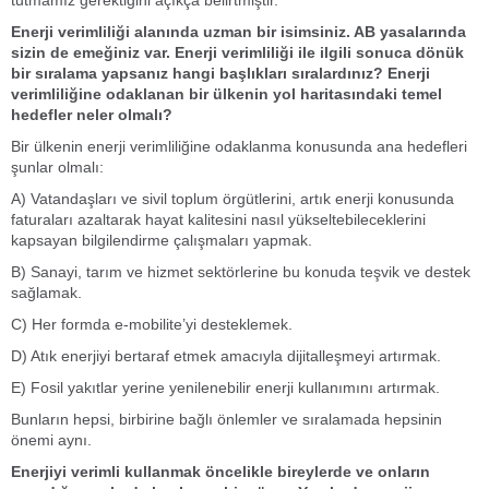
Enerji verimliliği alanında uzman bir isimsiniz. AB yasalarında
sizin de emeğiniz var. Enerji verimliliği ile ilgili sonuca dönük
bir sıralama yapsanız hangi başlıkları sıralardınız? Enerji
verimliliğine odaklanan bir ülkenin yol haritasındaki temel
hedefler neler olmalı?
Bir ülkenin enerji verimliliğine odaklanma konusunda ana hedefleri
şunlar olmalı:
A) Vatandaşları ve sivil toplum örgütlerini, artık enerji konusunda
faturaları azaltarak hayat kalitesini nasıl yükseltebileceklerini
kapsayan bilgilendirme çalışmaları yapmak.
B) Sanayi, tarım ve hizmet sektörlerine bu konuda teşvik ve destek
sağlamak.
C) Her formda e-mobilite’yi desteklemek.
D) Atık enerjiyi bertaraf etmek amacıyla dijitalleşmeyi artırmak.
E) Fosil yakıtlar yerine yenilenebilir enerji kullanımını artırmak.
Bunların hepsi, birbirine bağlı önlemler ve sıralamada hepsinin
önemi aynı.
Enerjiyi verimli kullanmak öncelikle bireylerde ve onların