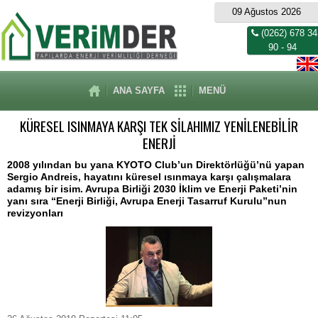
09 Ağustos 2026
(0262) 678 34
90 - 94
ANA SAYFA
MENÜ
KÜRESEL ISINMAYA KARŞI TEK SİLAHIMIZ YENİLENEBİLİR
ENERJİ
2008 yılından bu yana KYOTO Club’un Direktörlüğü’nü yapan
Sergio Andreis, hayatını küresel ısınmaya karşı çalışmalara
adamış bir isim. Avrupa Birliği 2030 İklim ve Enerji Paketi’nin
yanı sıra “Enerji Birliği, Avrupa Enerji Tasarruf Kurulu”nun
revizyonları