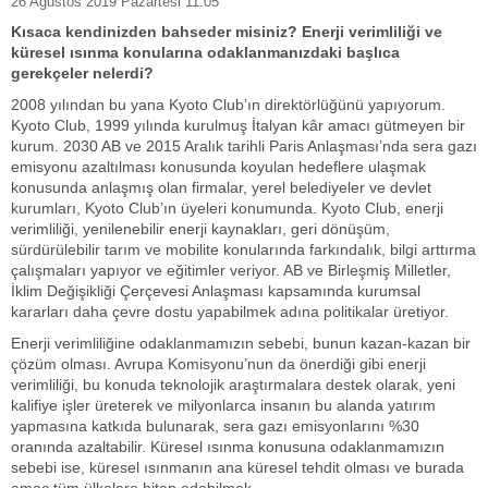
26 Ağustos 2019 Pazartesi 11:05
Kısaca kendinizden bahseder misiniz? Enerji verimliliği ve
küresel ısınma konularına odaklanmanızdaki başlıca
gerekçeler nelerdi?
2008 yılından bu yana Kyoto Club’ın direktörlüğünü yapıyorum.
Kyoto Club, 1999 yılında kurulmuş İtalyan kâr amacı gütmeyen bir
kurum. 2030 AB ve 2015 Aralık tarihli Paris Anlaşması’nda sera gazı
emisyonu azaltılması konusunda koyulan hedeflere ulaşmak
konusunda anlaşmış olan firmalar, yerel belediyeler ve devlet
kurumları, Kyoto Club’ın üyeleri konumunda. Kyoto Club, enerji
verimliliği, yenilenebilir enerji kaynakları, geri dönüşüm,
sürdürülebilir tarım ve mobilite konularında farkındalık, bilgi arttırma
çalışmaları yapıyor ve eğitimler veriyor. AB ve Birleşmiş Milletler,
İklim Değişikliği Çerçevesi Anlaşması kapsamında kurumsal
kararları daha çevre dostu yapabilmek adına politikalar üretiyor.
Enerji verimliliğine odaklanmamızın sebebi, bunun kazan-kazan bir
çözüm olması. Avrupa Komisyonu’nun da önerdiği gibi enerji
verimliliği, bu konuda teknolojik araştırmalara destek olarak, yeni
kalifiye işler üreterek ve milyonlarca insanın bu alanda yatırım
yapmasına katkıda bulunarak, sera gazı emisyonlarını %30
oranında azaltabilir. Küresel ısınma konusuna odaklanmamızın
sebebi ise, küresel ısınmanın ana küresel tehdit olması ve burada
amaç tüm ülkelere hitap edebilmek.