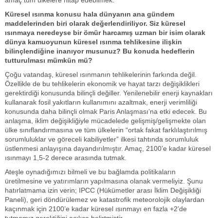
Küresel ısınma konusu hala dünyanın ana gündem
maddelerinden biri olarak değerlendiriliyor. Siz küresel
ısınmaya neredeyse bir ömür harcamış uzman bir isim olarak
dünya kamuoyunun küresel ısınma tehlikesine ilişkin
bilinçlendiğine inanıyor musunuz? Bu konuda hedeflerin
tutturulması mümkün mü?
Çoğu vatandaş, küresel ısınmanın tehlikelerinin farkında değil.
Özellikle de bu tehlikelerin ekonomik ve hayat tarzı değişiklikleri
gerektirdiği konusunda bilinçli değiller. Yenilenebilir enerji kaynakları
kullanarak fosil yakıtların kullanımını azaltmak, enerji verimliliği
konusunda daha bilinçli olmak Paris Anlaşması’na etki edecek. Bu
anlaşma, iklim değişikliğiyle mücadelede gelişmiş/gelişmekte olan
ülke sınıflandırmasına ve tüm ülkelerin “ortak fakat farklılaştırılmış
sorumluluklar ve göreceli kabiliyetler” ilkesi tahtında sorumluluk
üstlenmesi anlayışına dayandırılmıştır. Amaç, 2100’e kadar küresel
ısınmayı 1,5-2 derece arasında tutmak.
Ateşle oynadığımızı bilmeli ve bu bağlamda politikaların
üretilmesine ve yatırımların yapılmasına olanak vermeliyiz. Şunu
hatırlatmama izin verin; IPCC (Hükümetler arası İklim Değişikliği
Paneli), geri döndürülemez ve katastrofik meteorolojik olaylardan
kaçınmak için 2100’e kadar küresel ısınmayı en fazla +2’de
tutmamız gerektiğini açıkça belirtmiştir.