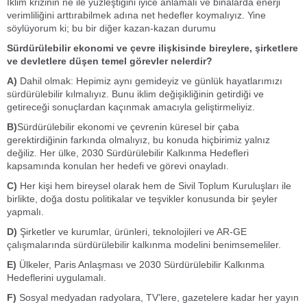
İklim krizinin ne ile yüzleştiğini iyice anlamalı ve binalarda enerji
verimliliğini arttırabilmek adına net hedefler koymalıyız. Yine
söylüyorum ki; bu bir diğer kazan-kazan durumu
Sürdürülebilir ekonomi ve çevre ilişkisinde bireylere, şirketlere
ve devletlere düşen temel görevler nelerdir?
A)
Dahil olmak: Hepimiz aynı gemideyiz ve günlük hayatlarımızı
sürdürülebilir kılmalıyız. Bunu iklim değişikliğinin getirdiği ve
getireceği sonuçlardan kaçınmak amacıyla geliştirmeliyiz.
B)
Sürdürülebilir ekonomi ve çevrenin küresel bir çaba
gerektirdiğinin farkında olmalıyız, bu konuda hiçbirimiz yalnız
değiliz. Her ülke, 2030 Sürdürülebilir Kalkınma Hedefleri
kapsamında konulan her hedefi ve görevi onayladı.
C)
Her kişi hem bireysel olarak hem de Sivil Toplum Kuruluşları ile
birlikte, doğa dostu politikalar ve teşvikler konusunda bir şeyler
yapmalı.
D)
Şirketler ve kurumlar, ürünleri, teknolojileri ve AR-GE
çalışmalarında sürdürülebilir kalkınma modelini benimsemeliler.
E)
Ülkeler, Paris Anlaşması ve 2030 Sürdürülebilir Kalkınma
Hedeflerini uygulamalı.
F)
Sosyal medyadan radyolara, TV’lere, gazetelere kadar her yayın