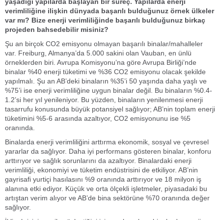
yaşadığı yapılarda başlayan bir süreç. Yapılarda enerji
verimliliğine ilişkin dünyada başarılı bulduğunuz örnek ülkeler
var mı? Bize enerji verimliliğinde başarılı bulduğunuz birkaç
projeden bahsedebilir misiniz?
Şu an birçok CO2 emisyonu olmayan başarılı binalar/mahalleler
var. Freiburg, Almanya’da 5.000 sakini olan Vauban, en ünlü
örneklerden biri. Avrupa Komisyonu’na göre Avrupa Birliği’nde
binalar %40 enerji tüketimi ve %36 CO2 emisyonu olacak şekilde
yapılmalı. Şu an AB’deki binaların %35’i 50 yaşında daha yaşlı ve
%75’i ise enerji verimliliğine uygun binalar değil. Bu binaların %0.4-
1.2’si her yıl yenileniyor. Bu yüzden, binaların yenilenmesi enerji
tasarrufu konusunda büyük potansiyel sağlıyor; AB’nin toplam enerji
tüketimini %5-6 arasında azaltıyor, CO2 emisyonunu ise %5
oranında.
Binalarda enerji verimliliğini arttırma ekonomik, sosyal ve çevresel
yararlar da sağlıyor. Daha iyi performans gösteren binalar, konforu
arttırıyor ve sağlık sorunlarını da azaltıyor. Binalardaki enerji
verimliliği, ekonomiyi ve tüketim endüstrisini de etkiliyor. AB’nin
gayrisafi yurtiçi hasılasını %9 oranında arttırıyor ve 18 milyon iş
alanına etki ediyor. Küçük ve orta ölçekli işletmeler, piyasadaki bu
artıştan verim alıyor ve AB’de bina sektörüne %70 oranında değer
sağlıyor.