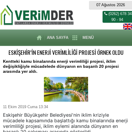
07 Ağustos 2026
(0262) 678 34
90 - 94
ANA SAYFA
MENÜ
ESKİŞEHİR’İN ENERJİ VERİMLİLİĞİ PROJESİ ÖRNEK OLDU
Kentteki kamu binalarında enerji verimliliği projesi, iklim
değişikliğiyle mücadelede dünyanın en başarılı 20 projesi
arasında yer aldı.
11 Ekim 2019 Cuma 13:34
Eskişehir Büyükşehir Belediyesi'nin iklim kriziyle
mücadele kapsamında başlattığı kamu binalarında enerji
verimliliği projesi, iklim eylemi alanında dünyanın en
başarılı 20 çalışması arasında gösterildi.