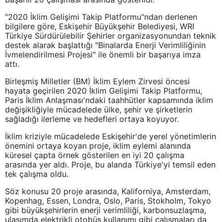
"2020 İklim Gelişimi Takip Platformu"ndan derlenen
bilgilere göre, Eskişehir Büyükşehir Belediyesi, WRI
Türkiye Sürdürülebilir Şehirler organizasyonundan teknik
destek alarak başlattığı "Binalarda Enerji Verimliliğinin
İvmelendirilmesi Projesi" ile önemli bir başarıya imza
attı.
Birleşmiş Milletler (BM) İklim Eylem Zirvesi öncesi
hayata geçirilen 2020 İklim Gelişimi Takip Platformu,
Paris İklim Anlaşması'ndaki taahhütler kapsamında iklim
değişikliğiyle mücadelede ülke, şehir ve şirketlerin
sağladığı ilerleme ve hedefleri ortaya koyuyor.
İklim kriziyle mücadelede Eskişehir'de yerel yönetimlerin
önemini ortaya koyan proje, iklim eylemi alanında
küresel çapta örnek gösterilen en iyi 20 çalışma
arasında yer aldı. Proje, bu alanda Türkiye'yi temsil eden
tek çalışma oldu.
Söz konusu 20 proje arasında, Kaliforniya, Amsterdam,
Kopenhag, Essen, Londra, Oslo, Paris, Stokholm, Tokyo
gibi büyükşehirlerin enerji verimliliği, karbonsuzlaşma,
ulaşımda elektrikli otobüs kullanımı gibi çalışmaları da