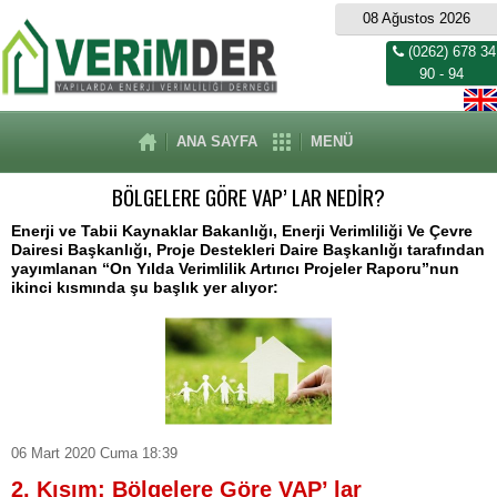
08 Ağustos 2026
(0262) 678 34
90 - 94
ANA SAYFA
MENÜ
BÖLGELERE GÖRE VAP’ LAR NEDİR?
Enerji ve Tabii Kaynaklar Bakanlığı, Enerji Verimliliği Ve Çevre
Dairesi Başkanlığı, Proje Destekleri Daire Başkanlığı tarafından
yayımlanan “On Yılda Verimlilik Artırıcı Projeler Raporu”nun
ikinci kısmında şu başlık yer alıyor:
06 Mart 2020 Cuma 18:39
2. Kısım: Bölgelere Göre VAP’ lar