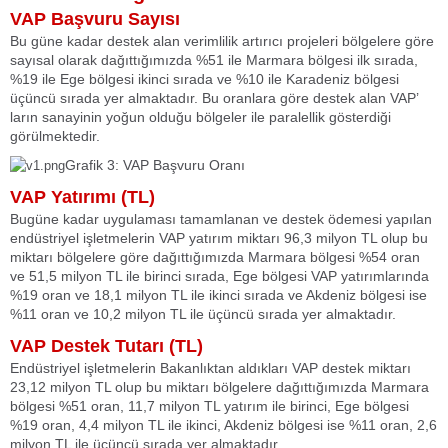
VAP Başvuru Sayısı
Bu güne kadar destek alan verimlilik artırıcı projeleri bölgelere göre
sayısal olarak dağıttığımızda %51 ile Marmara bölgesi ilk sırada,
%19 ile Ege bölgesi ikinci sırada ve %10 ile Karadeniz bölgesi
üçüncü sırada yer almaktadır. Bu oranlara göre destek alan VAP’
ların sanayinin yoğun olduğu bölgeler ile paralellik gösterdiği
görülmektedir.
Grafik 3: VAP Başvuru Oranı
VAP Yatırımı (TL)
Bugüne kadar uygulaması tamamlanan ve destek ödemesi yapılan
endüstriyel işletmelerin VAP yatırım miktarı 96,3 milyon TL olup bu
miktarı bölgelere göre dağıttığımızda Marmara bölgesi %54 oran
ve 51,5 milyon TL ile birinci sırada, Ege bölgesi VAP yatırımlarında
%19 oran ve 18,1 milyon TL ile ikinci sırada ve Akdeniz bölgesi ise
%11 oran ve 10,2 milyon TL ile üçüncü sırada yer almaktadır.
VAP Destek Tutarı (TL)
Endüstriyel işletmelerin Bakanlıktan aldıkları VAP destek miktarı
23,12 milyon TL olup bu miktarı bölgelere dağıttığımızda Marmara
bölgesi %51 oran, 11,7 milyon TL yatırım ile birinci, Ege bölgesi
%19 oran, 4,4 milyon TL ile ikinci, Akdeniz bölgesi ise %11 oran, 2,6
milyon TL ile üçüncü sırada yer almaktadır.